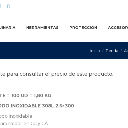
ok
Instagram
Linkedin
e
page
page
ns
opens
opens
INARIA
HERRAMIENTAS
PROTECCIÓN
ACCESOR
in
in
w
new
new
w
dow
window
window
Estás aquí:
Inicio
Tienda
A
te para consultar el precio de este producto.
E = 100 UD = 1,80 KG
DO INOXIDABLE 308L 2,5×300
odo inoxidable
ara soldar en CC y CA