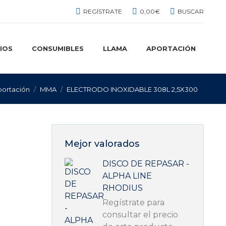
BUSCAR:
REGÍSTRATE
0,00
€
BUSCAR
IOS
CONSUMIBLES
LLAMA
APORTACIÓN
portación
MMA
ELECTRODO INOXIDABLE 308L 2,5X300
Mejor valorados
DISCO DE REPASAR -
ALPHA LINE
RHODIUS
Regístrate para
consultar el precio