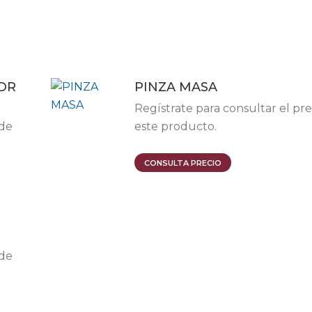
DR
PINZA MASA
Regístrate para consultar el pre
 de
este producto.
Este
CONSULTA PRECIO
producto
tiene
múltiples
variantes.
Las
 de
opciones
se
pueden