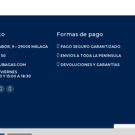
to
Formas de pago
ABOR, 9 – 29006 MÁLAGA
PAGO SEGURO GARANTIZADO
 50
ENVÍOS A TODA LA PENÍNSULA
UBAGAS.COM
DEVOLUCIONES Y GARANTÍAS
 VIERNES
0 Y 15:00 A 18:30
anos en:
ook
Linkedin
Instagram
ge
page
page
ens
opens
opens
in
in
w
new
new
w
ndow
window
window