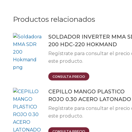
Productos relacionados
SOLDADOR INVERTER MMA S
200 HDC-220 HOKMAND
Regístrate para consultar el precio
este producto.
Este
CONSULTA PRECIO
producto
CEPILLO MANGO PLASTICO
tiene
ROJO 0.30 ACERO LATONADO
múltiples
variantes.
Regístrate para consultar el precio
Las
este producto.
opciones
se
CONSULTA PRECIO