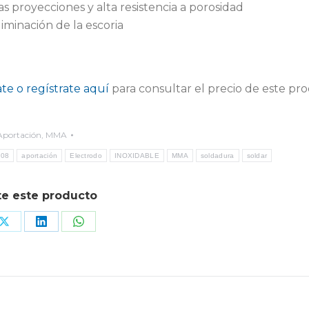
s proyecciones y alta resistencia a porosidad
liminación de la escoria
ate o regístrate aquí
para consultar el precio de este pr
Aportación
,
MMA
308
aportación
Electrodo
INOXIDABLE
MMA
soldadura
soldar
e este producto
Share
Share
Share
on
on
on
book
X
LinkedIn
WhatsApp