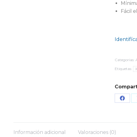
Mínima
Fácil e
Identifíc
Categorías:
Etiquetas:
Compart
Share
on
Face
Información adicional
Valoraciones (0)