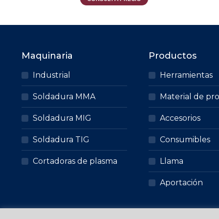
pueden
elegir
en
la
Maquinaria
Productos
página
de
Industrial
Herramientas
producto
Soldadura MMA
Material de pr
Soldadura MIG
Accesorios
Soldadura TIG
Consumibles
Cortadoras de plasma
Llama
Aportación