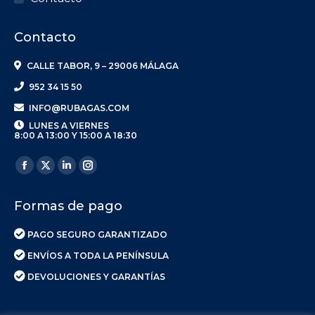
Contacto
CALLE TABOR, 9 – 29006 MÁLAGA
952 34 15 50
INFO@RUBAGAS.COM
LUNES A VIERNES
8:00 A 13:00 Y 15:00 A 18:30
Encuéntranos en:
Facebook
X
Linkedin
Instagram
page
page
page
page
Formas de pago
opens
opens
opens
opens
in
in
in
in
PAGO SEGURO GARANTIZADO
new
new
new
new
ENVÍOS A TODA LA PENÍNSULA
window
window
window
window
DEVOLUCIONES Y GARANTÍAS