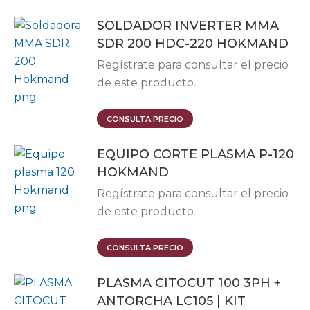
SOLDADOR INVERTER MMA
SDR 200 HDC-220 HOKMAND
Regístrate para consultar el precio
de este producto.
Este
CONSULTA PRECIO
producto
EQUIPO CORTE PLASMA P-120
tiene
HOKMAND
múltiples
variantes.
Regístrate para consultar el precio
Las
de este producto.
opciones
se
CONSULTA PRECIO
pueden
elegir
PLASMA CITOCUT 100 3PH +
en
ANTORCHA LC105 | KIT