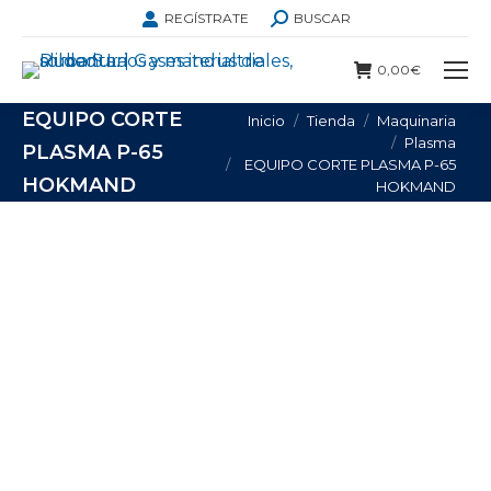
BUSCAR:
REGÍSTRATE
BUSCAR
0,00
€
EQUIPO CORTE
Estás aquí:
Inicio
Tienda
Maquinaria
Plasma
PLASMA P-65
EQUIPO CORTE PLASMA P-65
HOKMAND
HOKMAND