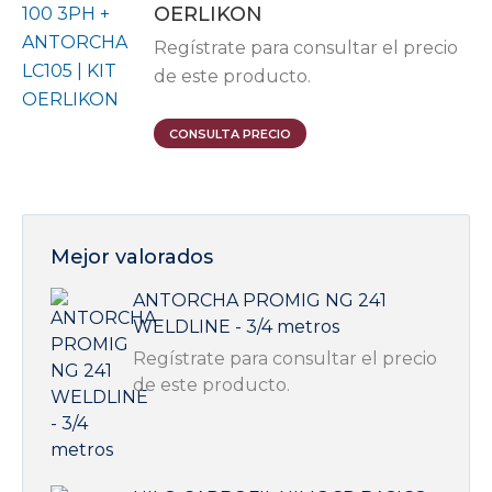
la
OERLIKON
página
Regístrate para consultar el precio
de
de este producto.
producto
CONSULTA PRECIO
Mejor valorados
ANTORCHA PROMIG NG 241
WELDLINE - 3/4 metros
Regístrate para consultar el precio
de este producto.