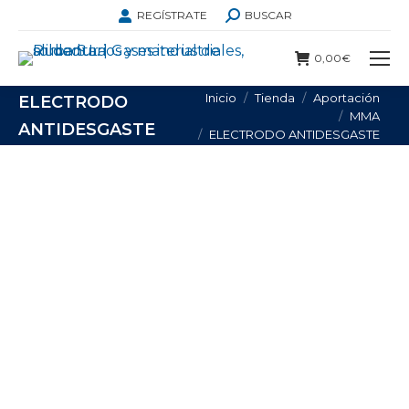
BUSCAR:
REGÍSTRATE
BUSCAR
0,00
€
Estás aquí:
Inicio
Tienda
Aportación
ELECTRODO
MMA
ANTIDESGASTE
ELECTRODO ANTIDESGASTE