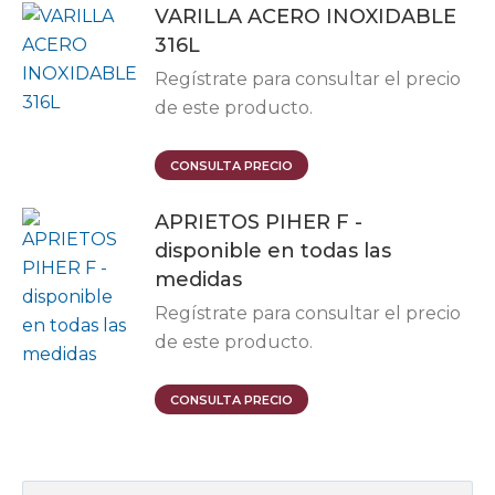
VARILLA ACERO INOXIDABLE
316L
Regístrate para consultar el precio
de este producto.
Este
CONSULTA PRECIO
producto
APRIETOS PIHER F -
tiene
disponible en todas las
múltiples
medidas
variantes.
Las
Regístrate para consultar el precio
opciones
de este producto.
se
pueden
Este
CONSULTA PRECIO
elegir
producto
en
tiene
la
múltiples