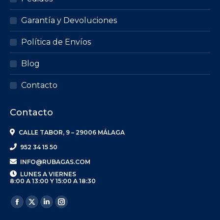
Garantía y Devoluciones
Política de Envíos
Blog
Contacto
Contacto
CALLE TABOR, 9 – 29006 MÁLAGA
952 34 15 50
INFO@RUBAGAS.COM
LUNES A VIERNES
8:00 A 13:00 Y 15:00 A 18:30
Encuéntranos en:
Facebook
X
Linkedin
Instagram