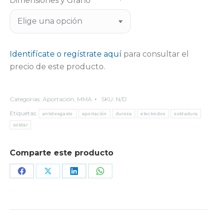
Dimensiones y Grano
Identifícate o regístrate aquí
para consultar el
precio de este producto.
Categorías:
Aportación
,
MMA
SKU:
N/D
Etiquetas:
antidesgaste
aportación
dureza
electrodos
soldadura
soldar
Comparte este producto
Share
Share
Share
Share
on
on
on
on
Facebook
X
LinkedIn
WhatsApp