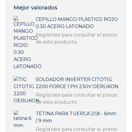
página
variantes.
Mejor valorados
de
Las
producto
CEPILLO MANGO PLASTICO ROJO
opciones
0.30 ACERO LATONADO
se
Regístrate para consultar el precio
pueden
de este producto.
elegir
en
la
página
de
SOLDADOR INVERTER CITOTIG
producto
2200 FORCE 1 PH 230V OERLIKON
Regístrate para consultar el precio
de este producto.
TETINA PARA TUERCA 21,8 - 6mm
/ 9 mm
Regístrate para consultar el precio