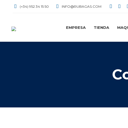
(+34) 952 34 15 50
INFO@RUBAGAS.COM
EMPRESA
TIENDA
MAQU
C