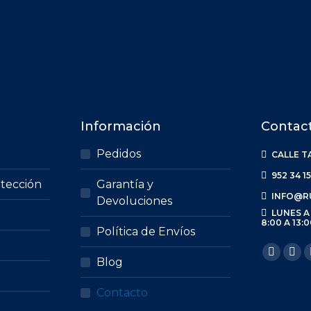
Información
Contac
Pedidos
CALLE T
952 34 15
otección
Garantía y
INFO@R
Devoluciones
LUNES A
8:00 A 13:0
Política de Envíos
Encuéntr
Blog
Contacto