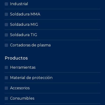
de
Las
Industrial
producto
opciones
Soldadura MMA
se
pueden
Soldadura MIG
elegir
en
Soldadura TIG
la
página
Cortadoras de plasma
de
producto
Productos
Herramientas
Material de protección
Accesorios
Consumibles