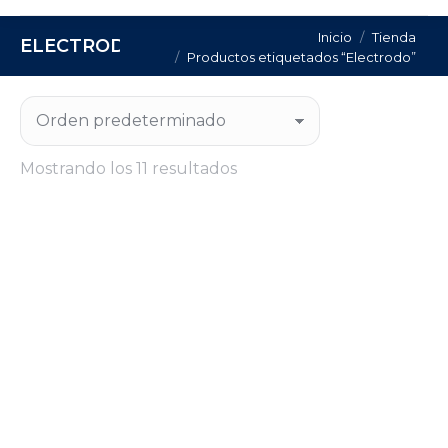
Estás aquí:
Inicio
Tienda
ELECTRODO
Productos etiquetados “Electrodo”
Mostrando los 11 resultados
ELECTRODO BASICO 7016 3,25X450
Regístrate para consultar el precio de este
producto.
CONSULTA PRECIO