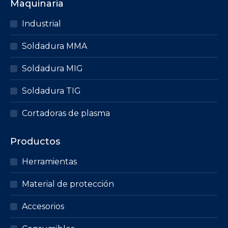
Maquinaria
página
variantes.
de
Las
Industrial
producto
opciones
Soldadura MMA
se
pueden
Soldadura MIG
elegir
en
Soldadura TIG
la
página
Cortadoras de plasma
de
producto
Productos
Herramientas
Material de protección
Accesorios