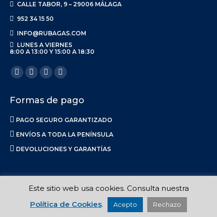
CALLE TABOR, 9 – 29006 MÁLAGA
952 34 15 50
INFO@RUBAGAS.COM
LUNES A VIERNES
8:00 A 13:00 Y 15:00 A 18:30
Encuéntranos en:
Facebook
X
Linkedin
Instagram
page
page
page
page
Formas de pago
opens
opens
opens
opens
in
in
in
in
PAGO SEGURO GARANTIZADO
new
new
new
new
ENVÍOS A TODA LA PENÍNSULA
window
window
window
window
DEVOLUCIONES Y GARANTÍAS
Este sitio web usa cookies. Consulta nuestra
Ruba S.L. 2017-2023 |
Aviso Legal
|
Privacidad
|
Política de Envíos
Política de Cookies
.
Acepto
Rechazo
|
Calidad
|
Política de Cookies
| Made in
La Luna