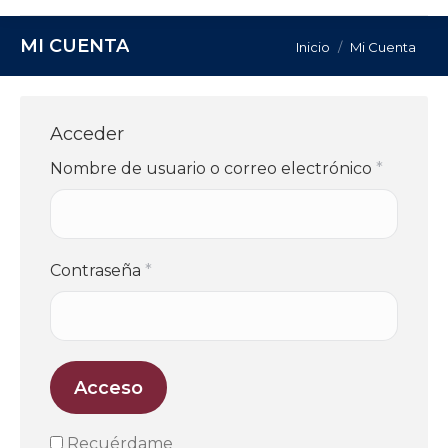
MI CUENTA
Estás aquí:
Inicio
Mi Cuenta
Acceder
Nombre de usuario o correo electrónico
*
Contraseña
*
Acceso
Recuérdame