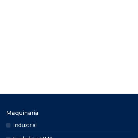
2 Products
Plasma
3 Products
TIG
5 Products
Maquinaria
Industrial