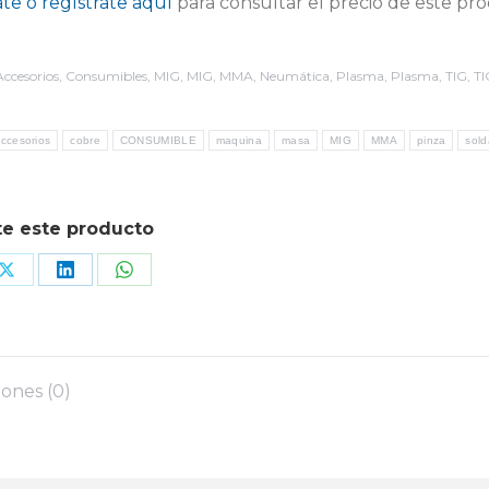
ate o regístrate aquí
para consultar el precio de este pr
Accesorios
,
Consumibles
,
MIG
,
MIG
,
MMA
,
Neumática
,
Plasma
,
Plasma
,
TIG
,
TI
ccesorios
cobre
CONSUMIBLE
maquina
masa
MIG
MMA
pinza
sol
e este producto
Share
Share
Share
on
on
on
book
X
LinkedIn
WhatsApp
iones (0)