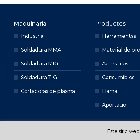
en
tiene
la
múltiples
página
variantes.
Maquinaria
Productos
de
Las
producto
opciones
Industrial
Herramientas
se
Soldadura MMA
Material de pr
pueden
elegir
Soldadura MIG
Accesorios
en
la
Soldadura TIG
Consumibles
página
Cortadoras de plasma
Llama
de
producto
Aportación
Este sitio we