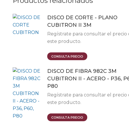
Productos relacionados
DISCO DE CORTE - PLANO
CUBITRON II 3M
Regístrate para consultar el precio
este producto.
Este
CONSULTA PRECIO
producto
DISCO DE FIBRA 982C 3M
tiene
CUBITRON II - ACERO - P36, P
múltiples
P80
variantes.
Las
Regístrate para consultar el precio
opciones
este producto.
se
pueden
Este
CONSULTA PRECIO
elegir
producto