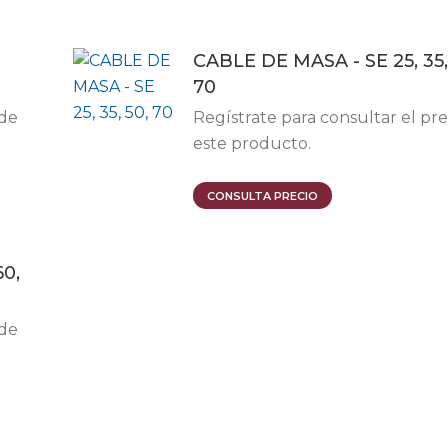
CABLE DE MASA - SE 25, 35,
70
 de
Regístrate para consultar el pre
este producto.
Este
CONSULTA PRECIO
producto
tiene
60,
múltiples
variantes.
Las
 de
opciones
se
pueden
elegir