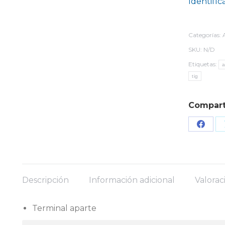
Identifíc
Categorías:
SKU:
N/D
Etiquetas:
a
tig
Compart
Share
on
Face
Descripción
Información adicional
Valorac
Terminal aparte