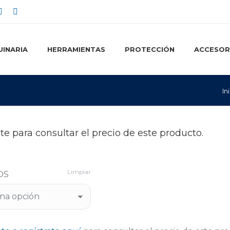
ok
Instagram
Linkedin
e
page
page
ns
opens
opens
INARIA
HERRAMIENTAS
PROTECCIÓN
ACCESOR
in
in
w
new
new
w
dow
window
window
Est
In
te para consultar el precio de este producto.
Limpiar
OS