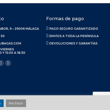
to
Formas de pago
ABOR, 9 – 29006 MÁLAGA
PAGO SEGURO GARANTIZADO
 50
ENVÍOS A TODA LA PENÍNSULA
UBAGAS.COM
DEVOLUCIONES Y GARANTÍAS
 VIERNES
0 Y 15:00 A 18:30
anos en:
ook
Linkedin
Instagram
ge
page
page
ens
opens
opens
in
in
w
new
new
w
ndow
window
window
Política de Envíos
|
Calidad
|
Política de Cookies
| Made in
La Luna
o
Rechazo