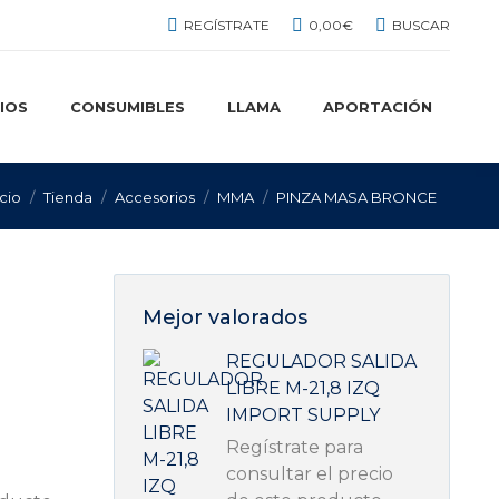
BUSCAR:
REGÍSTRATE
0,00
€
BUSCAR
IOS
CONSUMIBLES
LLAMA
APORTACIÓN
ás aquí:
icio
Tienda
Accesorios
MMA
PINZA MASA BRONCE
Mejor valorados
REGULADOR SALIDA
LIBRE M-21,8 IZQ
IMPORT SUPPLY
Regístrate para
consultar el precio