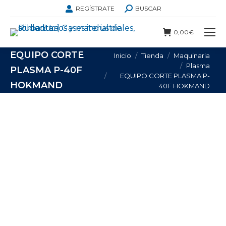
BUSCAR:
REGÍSTRATE
BUSCAR
0,00
€
EQUIPO CORTE
Estás aquí:
Inicio
Tienda
Maquinaria
Plasma
PLASMA P-40F
EQUIPO CORTE PLASMA P-
HOKMAND
40F HOKMAND