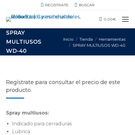
BUSCAR:
REGÍSTRATE
BUSCAR
0,00
€
SPRAY
Estás aquí:
Inicio
Tienda
Herramientas
MULTIUSOS
SPRAY MULTIUSOS WD-40
WD-40
Regístrate para consultar el precio de este
producto.
Spray multiusos:
Indicado para cerraduras
Lubrica