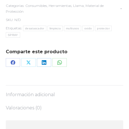
Categorías:
Consumibles
,
Herramientas
,
Llama
,
Material de
Protección
SKU:
N/D
Etiquetas:
desatascador
limpieza
multiusos
oxido
protector
SPRAY
Comparte este producto
Share
Share
Share
Share
on
on
on
on
Facebook
X
LinkedIn
WhatsApp
Información adicional
Valoraciones (0)