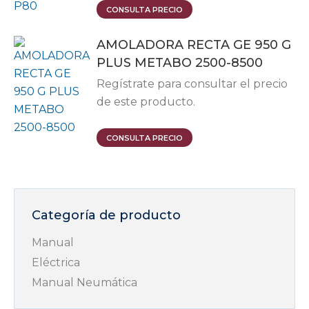
Este
CONSULTA PRECIO
producto
AMOLADORA RECTA GE 950 G
tiene
PLUS METABO 2500-8500
múltiples
variantes.
Regístrate para consultar el precio
Las
de este producto.
opciones
se
CONSULTA PRECIO
pueden
elegir
en
la
Categoría de producto
página
de
Manual
producto
Eléctrica
Manual Neumática