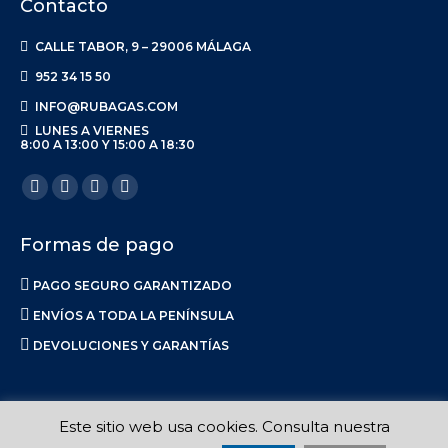
Contacto
CALLE TABOR, 9 – 29006 MÁLAGA
952 34 15 50
INFO@RUBAGAS.COM
LUNES A VIERNES
8:00 A 13:00 Y 15:00 A 18:30
Encuéntranos en:
Facebook
X
Linkedin
Instagram
page
page
page
page
Formas de pago
opens
opens
opens
opens
in
in
in
in
PAGO SEGURO GARANTIZADO
new
new
new
new
ENVÍOS A TODA LA PENÍNSULA
window
window
window
window
DEVOLUCIONES Y GARANTÍAS
Este sitio web usa cookies. Consulta nuestra
Ruba S.L. 2017-2023 |
Aviso Legal
|
Privacidad
|
Política de Envíos