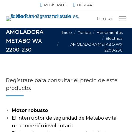
BUSCAR:
REGÍSTRATE
BUSCAR
0,00
€
AMOLADORA
Estás aquí:
Inicio
Tienda
Herramientas
Eléctrica
METABO WX
AMOLADORA METABO WX
2200-230
2200-230
Regístrate para consultar el precio de este
producto.
Motor robusto
El interruptor de seguridad de Metabo evita
una conexión involuntaria