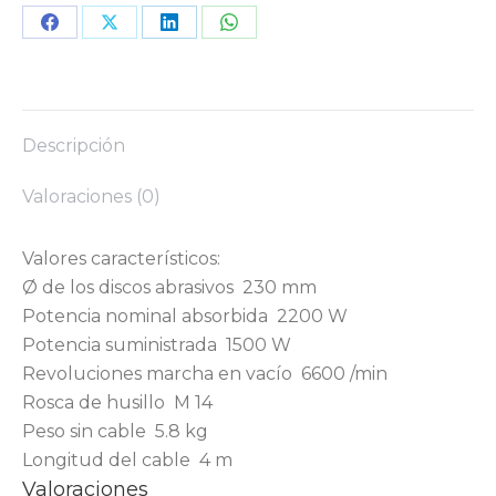
Share
Share
Share
Share
on
on
on
on
Facebook
X
LinkedIn
WhatsApp
Descripción
Valoraciones (0)
Valores característicos:
Ø de los discos abrasivos 230 mm
Potencia nominal absorbida 2200 W
Potencia suministrada 1500 W
Revoluciones marcha en vacío 6600 /min
Rosca de husillo M 14
Peso sin cable 5.8 kg
Longitud del cable 4 m
Valoraciones