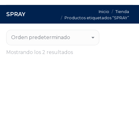
Estás aquí:
Inicio
Tienda
SPRAY
Productos etiquetados “SPRAY”
Mostrando los 2 resultados
SPRAY CERASKIN PROTECTOR CERAMICO
OERLIKON
Regístrate para consultar el precio de este
producto.
CONSULTA PRECIO