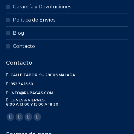
Garantía y Devoluciones
Política de Envíos
Blog
Contacto
Contacto
CALLE TABOR, 9 – 29006 MÁLAGA
952 34 15 50
INFO@RUBAGAS.COM
LUNES A VIERNES
8:00 A 13:00 Y 15:00 A 18:30
Encuéntranos en:
Facebook
X
Linkedin
Instagram
page
page
page
page