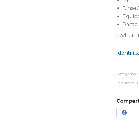
HF
Dinse 
Equipo
Pantall
Cod. CE
Identifíc
Categorías:
Etiquetas:
Compart
Share
on
Face