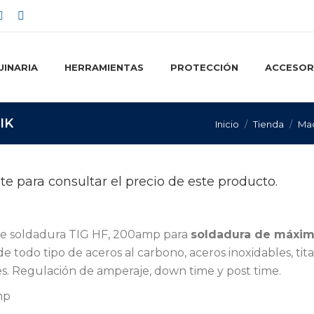
ok
Instagram
Linkedin
e
page
page
ns
opens
opens
INARIA
HERRAMIENTAS
PROTECCIÓN
ACCESOR
in
in
w
new
new
w
dow
window
window
IK
Estás aquí:
Inicio
Tienda
Maq
te para consultar el precio de este producto.
e soldadura TIG HF, 200amp para
soldadura de máxi
e todo tipo de aceros al carbono, aceros inoxidables, tita
es. Regulación de amperaje, down time y post time.
mp