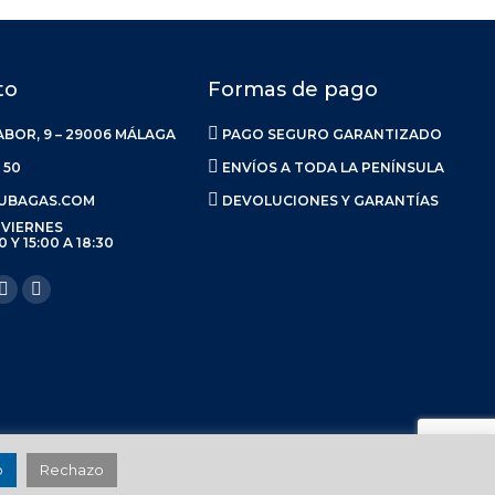
to
Formas de pago
ABOR, 9 – 29006 MÁLAGA
PAGO SEGURO GARANTIZADO
 50
ENVÍOS A TODA LA PENÍNSULA
UBAGAS.COM
DEVOLUCIONES Y GARANTÍAS
 VIERNES
0 Y 15:00 A 18:30
anos en:
ook
Linkedin
Instagram
ge
page
page
ens
opens
opens
in
in
w
new
new
w
ndow
window
window
Política de Envíos
|
Calidad
|
Política de Cookies
| Made in
La Luna
o
Rechazo