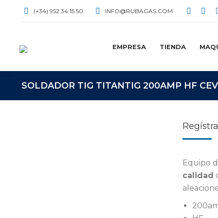
(+34) 952 34 15 50
INFO@RUBAGAS.COM
Facebo
X
page
pag
opens
ope
EMPRESA
TIENDA
MAQU
in
in
new
ne
windo
win
SOLDADOR TIG TITANTIG 200AMP HF CEV
Regístra
Equipo d
calidad
d
aleacion
200a