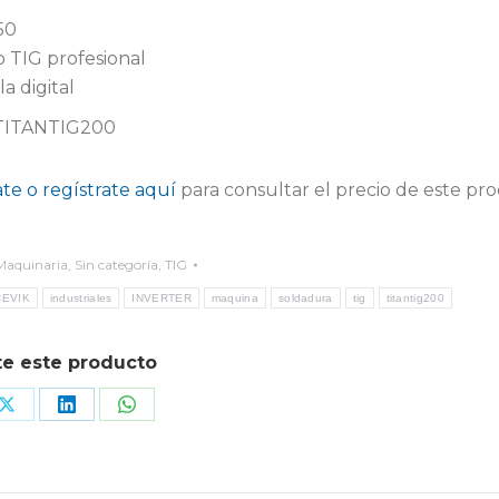
50
 TIG profesional
a digital
-TITANTIG200
ate o regístrate aquí
para consultar el precio de este pr
Maquinaria
,
Sin categoría
,
TIG
CEVIK
industriales
INVERTER
maquina
soldadura
tig
titantig200
e este producto
Share
Share
Share
on
on
on
book
X
LinkedIn
WhatsApp