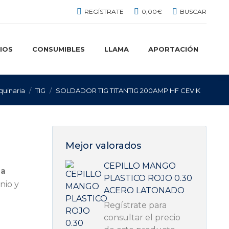
BUSCAR:
REGÍSTRATE
0,00
€
BUSCAR
IOS
CONSUMIBLES
LLAMA
APORTACIÓN
uinaria
TIG
SOLDADOR TIG TITANTIG 200AMP HF CEVIK
Mejor valorados
CEPILLO MANGO
ma
PLASTICO ROJO 0.30
nio y
ACERO LATONADO
Regístrate para
consultar el precio