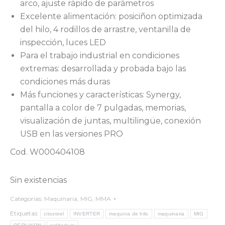
arco, ajuste rápido de parámetros
Excelente alimentación: posiciñon optimizada
del hilo, 4 rodillos de arrastre, ventanilla de
inspección, luces LED
Para el trabajo industrial en condiciones
extremas: desarrollada y probada bajo las
condiciones más duras
Más funciones y características: Synergy,
pantalla a color de 7 pulgadas, memorias,
visualización de juntas, multilingüe, conexión
USB en las versiones PRO
Cod. W000404108
Sin existencias
Categorías:
Maquinaria
,
MIG
,
MMA
Etiquetas:
citosteel
INVERTER
maquina de hilo
maquinaria
MIG