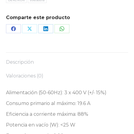
OERLIKON
soldadura
Comparte este producto
Share
Share
Share
Share
on
on
on
on
Facebook
X
LinkedIn
WhatsApp
Descripción
Valoraciones (0)
Alimentación (50-60Hz): 3 x 400 V (+/- 15%)
Consumo primario al máximo: 19.6 A
Eficiencia a corriente máxima: 88%
Potencia en vacío (W): <25 W