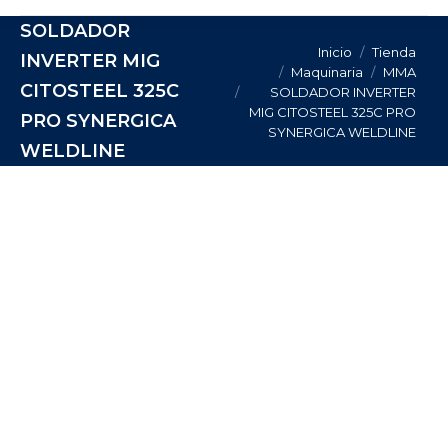
SOLDADOR
Estás aquí:
Inicio
Tienda
INVERTER MIG
Maquinaria
MMA
CITOSTEEL 325C
SOLDADOR INVERTER
MIG CITOSTEEL 325C PRO
PRO SYNERGICA
SYNERGICA WELDLINE
WELDLINE