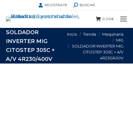
BUSCAR:
REGÍSTRATE
BUSCAR
0,00
€
SOLDADOR
Estás aquí:
Inicio
Tienda
Maquinaria
MIG
INVERTER MIG
SOLDADOR INVERTER MIG
CITOSTEP 305C +
CITOSTEP 305C + A/V
4R230/400V
A/V 4R230/400V