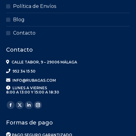
Política de Envíos
Blog
Contacto
Contacto
CALLE TABOR, 9 – 29006 MÁLAGA
952 34 15 50
INFO@RUBAGAS.COM
LUNES A VIERNES
8:00 A 13:00 Y 15:00 A 18:30
Encuéntranos en:
Facebook
X
Linkedin
Instagram
page
page
page
page
Formas de pago
opens
opens
opens
opens
in
in
in
in
PAGO SEGURO GARANTIZADO