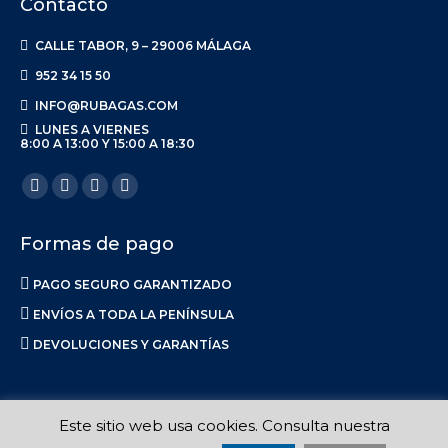
Contacto
CALLE TABOR, 9 – 29006 MÁLAGA
952 34 15 50
INFO@RUBAGAS.COM
LUNES A VIERNES
8:00 A 13:00 Y 15:00 A 18:30
Encuéntranos en:
Facebook
X
Linkedin
Instagram
page
page
page
page
Formas de pago
opens
opens
opens
opens
in
in
in
in
PAGO SEGURO GARANTIZADO
new
new
new
new
ENVÍOS A TODA LA PENÍNSULA
window
window
window
window
DEVOLUCIONES Y GARANTÍAS
Este sitio web usa cookies. Consulta nuestra
Ruba S.L. 2017-2023 |
Aviso Legal
|
Privacidad
|
Política de Envíos