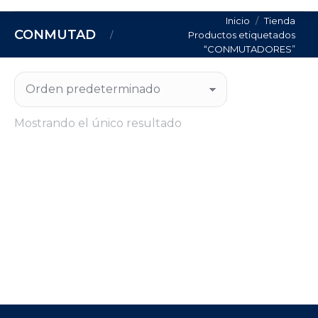
Estás aquí:
Inicio
Tienda
CONMUTADORES
Productos etiquetados
“CONMUTADORES”
Mostrando el único resultado
Out of stock
SOLDADOR INVERTER MIG CITOSTEP 305C
+ A/V 4R230/400V
Regístrate para consultar el precio de este
producto.
CONSULTA PRECIO