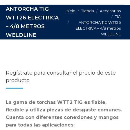
ANTORCHA TIG
Estás aquí:
Inicio
Tienda
Accesorios
TIG
WTT26 ELECTRICA
ANTORCHA TIG WTT26
– 4/8 METROS
ELECTRICA – 4/8 metros
WELDLINE
WELDLINE
Regístrate para consultar el precio de este
producto.
La gama de torchas WTT2 TIG es fiable,
flexible y utiliza piezas de desgaste comunes.
Cuenta con diferentes conexiones y mangos
para todas las aplicaciones: