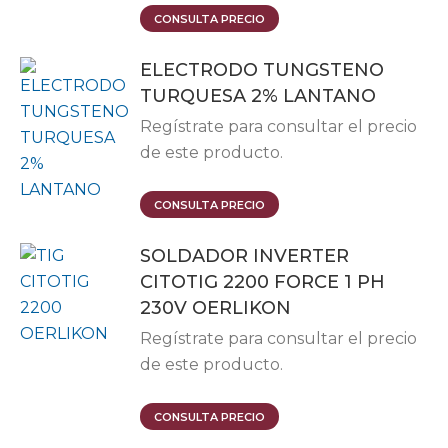
Este
CONSULTA PRECIO
producto
ELECTRODO TUNGSTENO
tiene
TURQUESA 2% LANTANO
múltiples
variantes.
Regístrate para consultar el precio
Las
de este producto.
opciones
se
Este
CONSULTA PRECIO
pueden
producto
elegir
SOLDADOR INVERTER
tiene
en
CITOTIG 2200 FORCE 1 PH
múltiples
la
230V OERLIKON
variantes.
página
Las
Regístrate para consultar el precio
de
opciones
de este producto.
producto
se
pueden
CONSULTA PRECIO
elegir