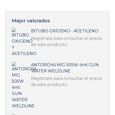
en
la
página
Mejor valorados
de
producto
BITUBO OXÍGENO - ACETILENO
Regístrate para consultar el precio
de este producto.
ANTORCHA MIG 505W 4mt GUN
WATER WELDLINE
Regístrate para consultar el precio
de este producto.