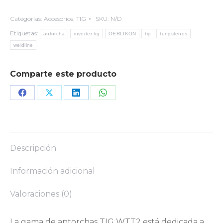
Categorías:
Accesorios
,
TIG
SKU:
N/D
Etiquetas:
antorcha
inverter tig
OERLIKON
tig
tungstenos
weldline
Comparte este producto
Share
Share
Share
Share
on
on
on
on
Facebook
X
LinkedIn
WhatsApp
Descripción
Información adicional
Valoraciones (0)
La gama de antorchas TIG WTT2 está dedicada a