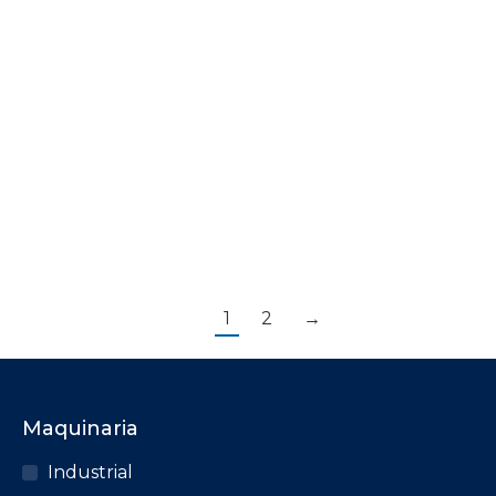
SOLDADOR INVERTER 3 EN 1
MIG/TIG/MMA160 CEVIK PRO CE-
PROMIG165
Regístrate para consultar el precio de este
producto.
CONSULTA PRECIO
1
2
→
Maquinaria
Industrial