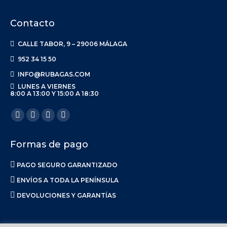
Contacto
CALLE TABOR, 9 – 29006 MÁLAGA
952 34 15 50
INFO@RUBAGAS.COM
LUNES A VIERNES
8:00 A 13:00 Y 15:00 A 18:30
Encuéntranos en:
Facebook
X
Linkedin
Instagram
page
page
page
page
Formas de pago
opens
opens
opens
opens
in
in
in
in
PAGO SEGURO GARANTIZADO
new
new
new
new
ENVÍOS A TODA LA PENÍNSULA
window
window
window
window
DEVOLUCIONES Y GARANTÍAS