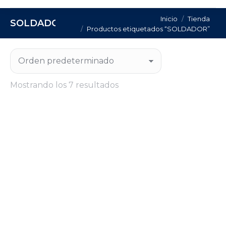
Estás aquí:
Inicio
Tienda
SOLDADOR
Productos etiquetados “SOLDADOR”
Mostrando los 7 resultados
SOLDADOR INVERTER EQUIPO MIG-MAG
MDR 315 HOKMAND
Regístrate para consultar el precio de este
producto.
CONSULTA PRECIO