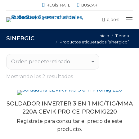
BUSCAR:
REGÍSTRATE
BUSCAR
0,00
€
Estás aquí:
Inicio
Tienda
SINERGICO
Productos etiquetados “sinergico”
Mostrando los 2 resultados
SOLDADOR INVERTER 3 EN 1 MIG/TIG/MMA
220A CEVIK PRO CE-PROMIG220
Regístrate para consultar el precio de este
producto.