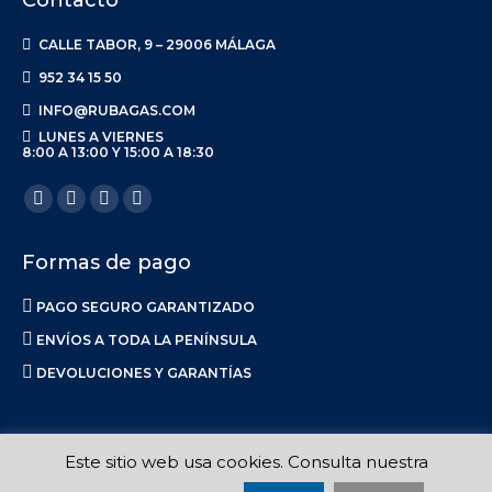
Contacto
CALLE TABOR, 9 – 29006 MÁLAGA
952 34 15 50
INFO@RUBAGAS.COM
LUNES A VIERNES
8:00 A 13:00 Y 15:00 A 18:30
Encuéntranos en:
Facebook
X
Linkedin
Instagram
page
page
page
page
Formas de pago
opens
opens
opens
opens
in
in
in
in
PAGO SEGURO GARANTIZADO
new
new
new
new
ENVÍOS A TODA LA PENÍNSULA
window
window
window
window
DEVOLUCIONES Y GARANTÍAS
Este sitio web usa cookies. Consulta nuestra
Ruba S.L. 2017-2023 |
Aviso Legal
|
Privacidad
|
Política de Envíos