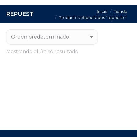
Estás aquí:
Inicio
Tienda
REPUESTO
Productos etiquetados “repuesto”
Mostrando el único resultado
JUNTA TETINA BUTANO TUERCA 21,8
IMPORT SUPPLY
Regístrate para consultar el precio de este
producto.
CONSULTA PRECIO