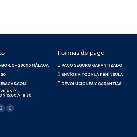
to
Formas de pago
ABOR, 9 – 29006 MÁLAGA
PAGO SEGURO GARANTIZADO
 50
ENVÍOS A TODA LA PENÍNSULA
UBAGAS.COM
DEVOLUCIONES Y GARANTÍAS
 VIERNES
0 Y 15:00 A 18:30
anos en:
ook
Linkedin
Instagram
ge
page
page
ens
opens
opens
in
in