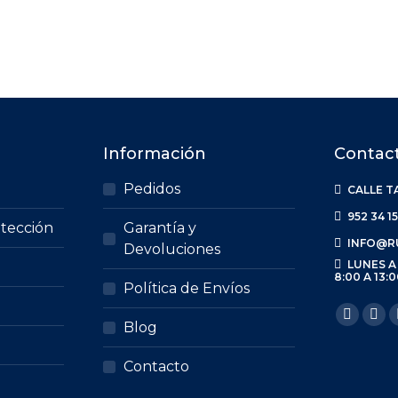
Información
Contac
Pedidos
CALLE T
952 34 15
otección
Garantía y
INFO@R
Devoluciones
LUNES A
8:00 A 13:0
Política de Envíos
Encuéntr
Faceb
X
Blog
page
pa
Contacto
opens
op
in
in