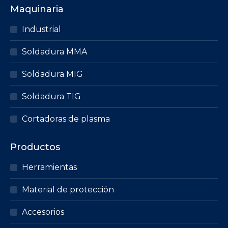
Maquinaria
variantes.
Las
Industrial
opciones
Soldadura MMA
se
pueden
Soldadura MIG
elegir
en
Soldadura TIG
la
página
Cortadoras de plasma
de
producto
Productos
Herramientas
Material de protección
Accesorios