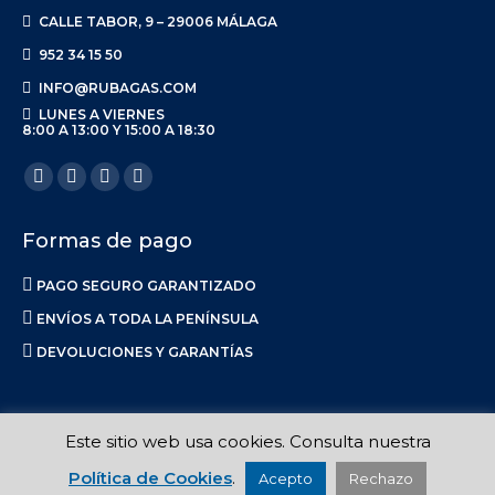
CALLE TABOR, 9 – 29006 MÁLAGA
952 34 15 50
INFO@RUBAGAS.COM
LUNES A VIERNES
8:00 A 13:00 Y 15:00 A 18:30
Encuéntranos en:
Facebook
X
Linkedin
Instagram
page
page
page
page
Formas de pago
opens
opens
opens
opens
in
in
in
in
PAGO SEGURO GARANTIZADO
new
new
new
new
ENVÍOS A TODA LA PENÍNSULA
window
window
window
window
DEVOLUCIONES Y GARANTÍAS
Este sitio web usa cookies. Consulta nuestra
Ruba S.L. 2017-2023 |
Aviso Legal
|
Privacidad
|
Política de Envíos
Política de Cookies
.
Acepto
Rechazo
|
Calidad
|
Política de Cookies
| Made in
La Luna