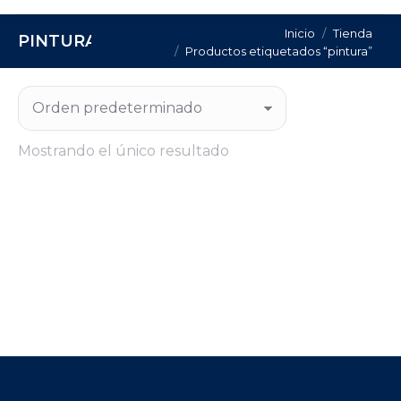
Estás aquí:
Inicio
Tienda
PINTURA
Productos etiquetados “pintura”
Mostrando el único resultado
JABÓN 10 LITROS PEVASTAR
Regístrate para consultar el precio de este
producto.
CONSULTA PRECIO