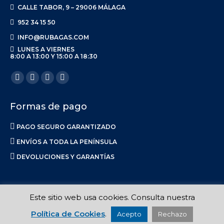
CALLE TABOR, 9 – 29006 MÁLAGA
952 34 15 50
INFO@RUBAGAS.COM
LUNES A VIERNES
8:00 A 13:00 Y 15:00 A 18:30
Encuéntranos en:
Facebook
X
Linkedin
Instagram
page
page
page
page
Formas de pago
opens
opens
opens
opens
in
in
in
in
PAGO SEGURO GARANTIZADO
new
new
new
new
ENVÍOS A TODA LA PENÍNSULA
window
window
window
window
DEVOLUCIONES Y GARANTÍAS
Este sitio web usa cookies. Consulta nuestra
Ruba S.L. 2017-2023 |
Aviso Legal
|
Privacidad
|
Política de Envíos
Política de Cookies
.
Acepto
Rechazo
|
Calidad
|
Política de Cookies
| Made in
La Luna