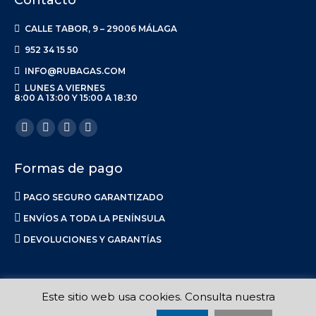
Contacto
CALLE TABOR, 9 – 29006 MÁLAGA
952 34 15 50
INFO@RUBAGAS.COM
LUNES A VIERNES
8:00 A 13:00 Y 15:00 A 18:30
Encuéntranos en:
Facebook
X
Linkedin
Instagram
page
page
page
page
Formas de pago
opens
opens
opens
opens
in
in
in
in
PAGO SEGURO GARANTIZADO
new
new
new
new
ENVÍOS A TODA LA PENÍNSULA
window
window
window
window
DEVOLUCIONES Y GARANTÍAS
Este sitio web usa cookies. Consulta nuestra
Ruba S.L. 2017-2023 |
Aviso Legal
|
Privacidad
|
Política de Envíos