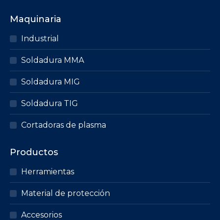
múltiples
Maquinaria
variantes.
Las
Industrial
opciones
Soldadura MMA
se
pueden
Soldadura MIG
elegir
en
Soldadura TIG
la
página
Cortadoras de plasma
de
producto
Productos
Herramientas
Material de protección
Accesorios