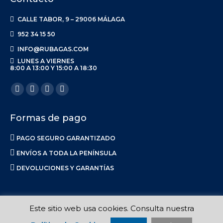
CALLE TABOR, 9 – 29006 MÁLAGA
952 34 15 50
INFO@RUBAGAS.COM
LUNES A VIERNES
8:00 A 13:00 Y 15:00 A 18:30
Encuéntranos en:
Facebook
X
Linkedin
Instagram
page
page
page
page
Formas de pago
opens
opens
opens
opens
in
in
in
in
PAGO SEGURO GARANTIZADO
new
new
new
new
ENVÍOS A TODA LA PENÍNSULA
window
window
window
window
DEVOLUCIONES Y GARANTÍAS
Este sitio web usa cookies. Consulta nuestra
Ruba S.L. 2017-2023 |
Aviso Legal
|
Privacidad
|
Política de Envíos