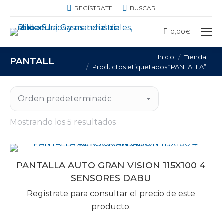
BUSCAR:
REGÍSTRATE
BUSCAR
0,00
€
Estás aquí:
Inicio
Tienda
PANTALLA
Productos etiquetados “PANTALLA”
Mostrando los 5 resultados
PANTALLA AUTO GRAN VISION 115X100 4
SENSORES DABU
Regístrate para consultar el precio de este
producto.