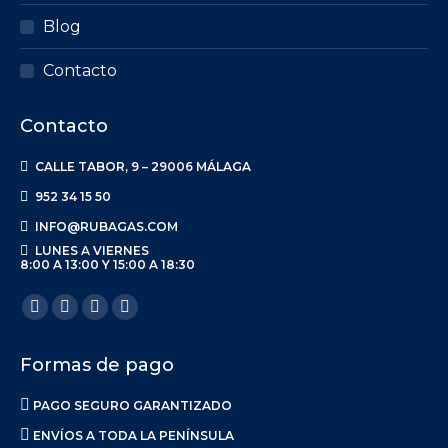
Blog
Contacto
Contacto
CALLE TABOR, 9 – 29006 MÁLAGA
952 34 15 50
INFO@RUBAGAS.COM
LUNES A VIERNES
8:00 A 13:00 Y 15:00 A 18:30
Encuéntranos en:
Facebook
X
Linkedin
Instagram
page
page
page
page
Formas de pago
opens
opens
opens
opens
in
in
in
in
PAGO SEGURO GARANTIZADO
new
new
new
new
ENVÍOS A TODA LA PENÍNSULA