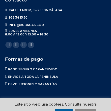
Contacto
CALLE TABOR, 9 – 29006 MÁLAGA
952 34 15 50
INFO@RUBAGAS.COM
LUNES A VIERNES
8:00 A 13:00 Y 15:00 A 18:30
Encuéntranos en:
Facebook
X
Linkedin
Instagram
page
page
page
page
Formas de pago
opens
opens
opens
opens
in
in
in
in
PAGO SEGURO GARANTIZADO
new
new
new
new
ENVÍOS A TODA LA PENÍNSULA
window
window
window
window
DEVOLUCIONES Y GARANTÍAS
Este sitio web usa cookies. Consulta nuestra
Ruba S.L. 2017-2023 |
Aviso Legal
|
Privacidad
|
Política de Envíos