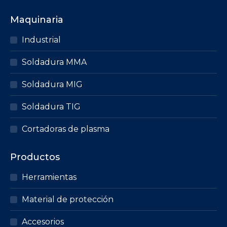
múltiples
Maquinaria
variantes.
Las
Industrial
opciones
Soldadura MMA
se
pueden
Soldadura MIG
elegir
en
Soldadura TIG
la
página
Cortadoras de plasma
de
producto
Productos
Herramientas
Material de protección
Accesorios