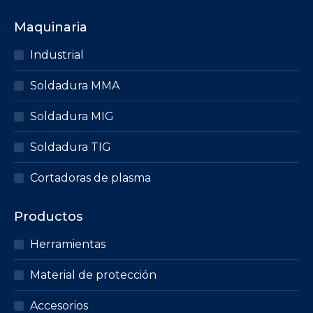
múltiples
Maquinaria
variantes.
Las
Industrial
opciones
Soldadura MMA
se
pueden
Soldadura MIG
elegir
en
Soldadura TIG
la
página
Cortadoras de plasma
de
producto
Productos
Herramientas
Material de protección
Accesorios