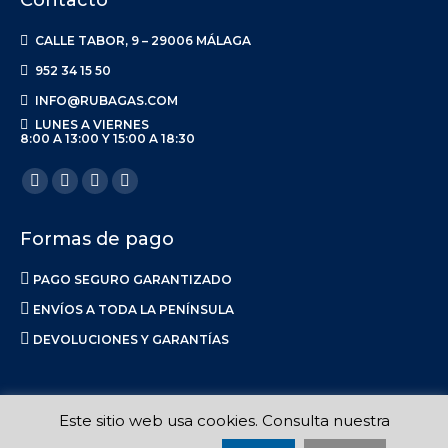
Contacto
CALLE TABOR, 9 – 29006 MÁLAGA
952 34 15 50
INFO@RUBAGAS.COM
LUNES A VIERNES
8:00 A 13:00 Y 15:00 A 18:30
Encuéntranos en:
Facebook
X
Linkedin
Instagram
page
page
page
page
Formas de pago
opens
opens
opens
opens
in
in
in
in
PAGO SEGURO GARANTIZADO
new
new
new
new
ENVÍOS A TODA LA PENÍNSULA
window
window
window
window
DEVOLUCIONES Y GARANTÍAS
Este sitio web usa cookies. Consulta nuestra
Ruba S.L. 2017-2023 |
Aviso Legal
|
Privacidad
|
Política de Envíos