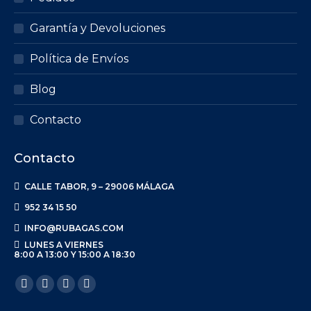
Garantía y Devoluciones
Política de Envíos
Blog
Contacto
Contacto
CALLE TABOR, 9 – 29006 MÁLAGA
952 34 15 50
INFO@RUBAGAS.COM
LUNES A VIERNES
8:00 A 13:00 Y 15:00 A 18:30
Encuéntranos en:
Facebook
X
Linkedin
Instagram
page
page
page
page