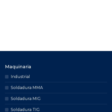
COMPRESOR CORREA 3HP 50L
MONOFÁSICO CEVIK
Regístrate para consultar el precio de este
producto.
CONSULTA PRECIO
Maquinaria
Industrial
Soldadura MMA
Soldadura MIG
Soldadura TIG