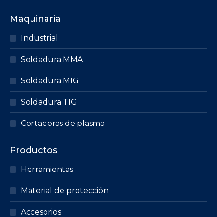
múltiples
Maquinaria
variantes.
Las
Industrial
opciones
Soldadura MMA
se
pueden
Soldadura MIG
elegir
en
Soldadura TIG
la
página
Cortadoras de plasma
de
producto
Productos
Herramientas
Material de protección
Accesorios