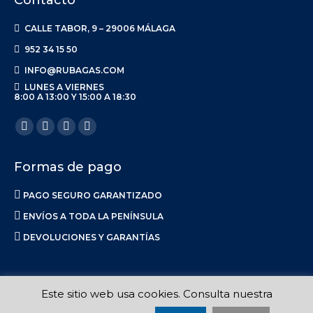
Contacto
CALLE TABOR, 9 – 29006 MÁLAGA
952 34 15 50
INFO@RUBAGAS.COM
LUNES A VIERNES
8:00 A 13:00 Y 15:00 A 18:30
Encuéntranos en:
Facebook
X
Linkedin
Instagram
page
page
page
page
Formas de pago
opens
opens
opens
opens
in
in
in
in
PAGO SEGURO GARANTIZADO
new
new
new
new
ENVÍOS A TODA LA PENÍNSULA
window
window
window
window
DEVOLUCIONES Y GARANTÍAS
Este sitio web usa cookies. Consulta nuestra
Ruba S.L. 2017-2023 |
Aviso Legal
|
Privacidad
|
Política de Envíos