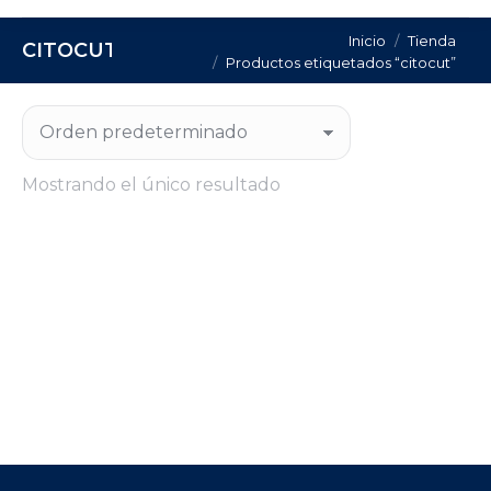
Estás aquí:
Inicio
Tienda
CITOCUT
Productos etiquetados “citocut”
Mostrando el único resultado
PLASMA CITOCUT 60 3PH + ANTORCHA
LC65 | KIT OERLIKON
Regístrate para consultar el precio de este
producto.
CONSULTA PRECIO