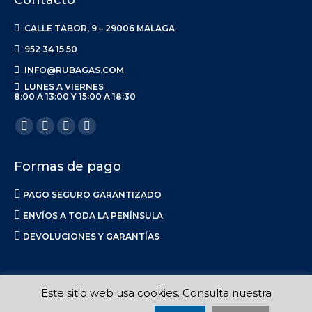
Contacto
CALLE TABOR, 9 – 29006 MÁLAGA
952 34 15 50
INFO@RUBAGAS.COM
LUNES A VIERNES
8:00 A 13:00 Y 15:00 A 18:30
Encuéntranos en:
Facebook
X
Linkedin
Instagram
page
page
page
page
Formas de pago
opens
opens
opens
opens
in
in
in
in
PAGO SEGURO GARANTIZADO
new
new
new
new
ENVÍOS A TODA LA PENÍNSULA
window
window
window
window
DEVOLUCIONES Y GARANTÍAS
Este sitio web usa cookies. Consulta nuestra
Ruba S.L. 2017-2023 |
Aviso Legal
|
Privacidad
|
Política de Envíos