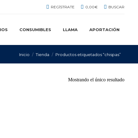
BUSCAR:
REGÍSTRATE
0,00
€
BUSCAR
IOS
CONSUMIBLES
LLAMA
APORTACIÓN
Estás aquí:
Inicio
Tienda
Productos etiquetados “chispas”
Mostrando el único resultado