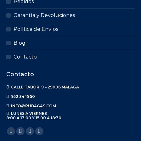
Pedidos
Garantía y Devoluciones
Política de Envíos
Blog
Contacto
Contacto
CALLE TABOR, 9 – 29006 MÁLAGA
952 34 15 50
INFO@RUBAGAS.COM
LUNES A VIERNES
8:00 A 13:00 Y 15:00 A 18:30
Encuéntranos en:
Facebook
X
Linkedin
Instagram