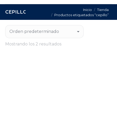
Estás aquí:
Inicio
Tienda
CEPILLO
Productos etiquetados “cepillo”
Mostrando los 2 resultados
CEPILLO MANGO PLASTICO AZUL – ACERO
INOXIDABLE
Regístrate para consultar el precio de este
producto.
CONSULTA PRECIO