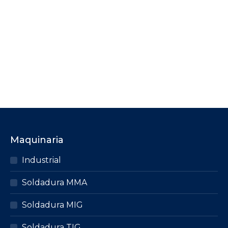
CEPILLO MANGO PLASTICO ROJO 0.30
ACERO LATONADO
Regístrate para consultar el precio de este
producto.
CONSULTA PRECIO
Maquinaria
Industrial
Soldadura MMA
Soldadura MIG
Soldadura TIG