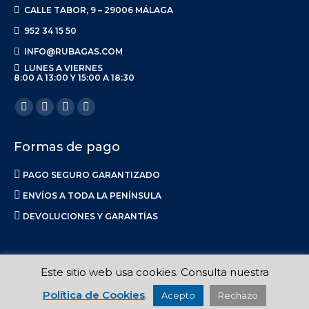
CALLE TABOR, 9 – 29006 MÁLAGA
952 34 15 50
INFO@RUBAGAS.COM
LUNES A VIERNES
8:00 A 13:00 Y 15:00 A 18:30
Encuéntranos en:
Facebook
X
Linkedin
Instagram
page
page
page
page
Formas de pago
opens
opens
opens
opens
in
in
in
in
PAGO SEGURO GARANTIZADO
new
new
new
new
ENVÍOS A TODA LA PENÍNSULA
window
window
window
window
DEVOLUCIONES Y GARANTÍAS
Este sitio web usa cookies. Consulta nuestra
Ruba S.L. 2017-2023 |
Aviso Legal
|
Privacidad
|
Política de Envíos
Política de Cookies
.
Acepto
Rechazo
|
Calidad
|
Política de Cookies
| Made in
La Luna