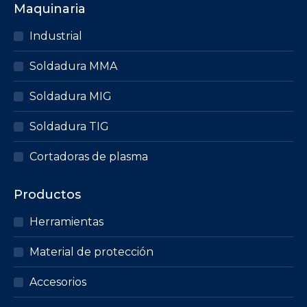
Maquinaria
variantes.
Las
Industrial
opciones
Soldadura MMA
se
pueden
Soldadura MIG
elegir
en
Soldadura TIG
la
página
Cortadoras de plasma
de
producto
Productos
Herramientas
Material de protección
Accesorios