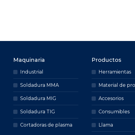
Regístrate para consultar el precio
d
de este producto.
Este
CONSULTA PRECIO
producto
tiene
múltiples
variantes.
Maquinaria
Productos
Las
opciones
Industrial
Herramientas
se
Soldadura MMA
Material de pr
pueden
elegir
Soldadura MIG
Accesorios
en
la
Soldadura TIG
Consumibles
página
Cortadoras de plasma
Llama
de
producto