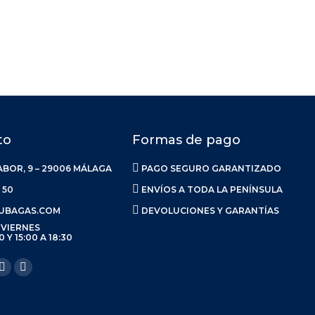
to
Formas de pago
ABOR, 9 – 29006 MÁLAGA
PAGO SEGURO GARANTIZADO
 50
ENVÍOS A TODA LA PENÍNSULA
UBAGAS.COM
DEVOLUCIONES Y GARANTÍAS
 VIERNES
0 Y 15:00 A 18:30
anos en:
ook
Linkedin
Instagram
ge
page
page
ens
opens
opens