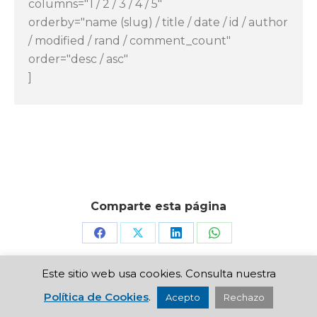
columns="1 / 2 / 3 / 4 / 5"
orderby="name (slug) / title / date / id / author
/ modified / rand / comment_count"
order="desc / asc"
]
FULL LIST OF WOOCOMMERCE SHORTCODES
Comparte esta página
Share
Share
Share
Share
on
on
on
on
Este sitio web usa cookies. Consulta nuestra
Ruba S.L. 2017-2023 |
Aviso Legal
|
Privacidad
|
Política de Envíos
Facebook
X
LinkedIn
WhatsApp
|
Calidad
|
Política de Cookies
| Made in
La Luna
Política de Cookies
.
Acepto
Rechazo