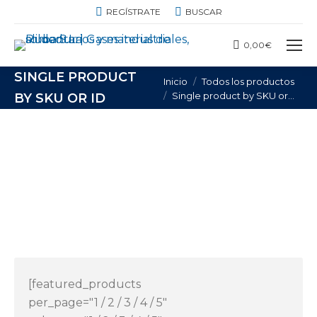
BUSCAR:
REGÍSTRATE
BUSCAR
0,00
€
SINGLE PRODUCT
Estás aquí:
Inicio
Todos los productos
Single product by SKU or…
BY SKU OR ID
[featured_products
per_page="1 / 2 / 3 / 4 / 5"