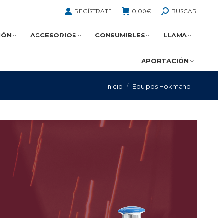
BUSCAR:
REGÍSTRATE
0,00
€
BUSCAR
IÓN
ACCESORIOS
CONSUMIBLES
LLAMA
APORTACIÓN
Estás aquí:
Inicio
Equipos Hokmand