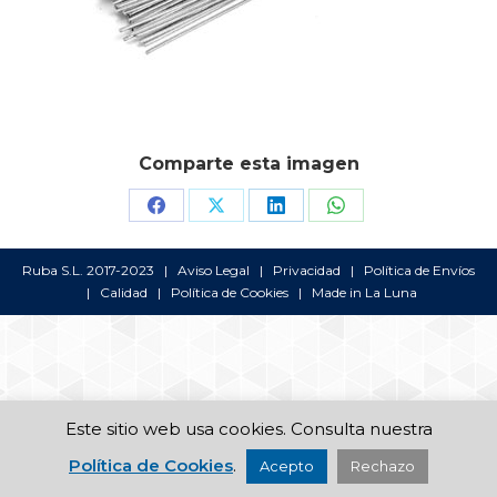
Comparte esta imagen
Share
Share
Share
Share
on
on
on
on
Ruba S.L. 2017-2023 |
Aviso Legal
|
Privacidad
|
Política de Envíos
Facebook
X
LinkedIn
WhatsApp
|
Calidad
|
Política de Cookies
| Made in
La Luna
Este sitio web usa cookies. Consulta nuestra
Política de Cookies
.
Acepto
Rechazo