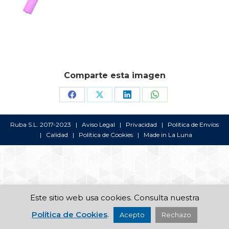
Comparte esta imagen
Share
Share
Share
Share
on
on
on
on
Ruba S.L. 2017-2023 |
Aviso Legal
|
Privacidad
|
Política de Envíos
Facebook
X
LinkedIn
WhatsApp
|
Calidad
|
Política de Cookies
| Made in
La Luna
Este sitio web usa cookies. Consulta nuestra
Política de Cookies
.
Acepto
Rechazo