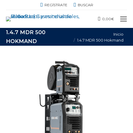
BUSCAR:
REGÍSTRATE
BUSCAR
0,00
€
1.4.7 MDR 500
Estás aquí:
Inicio
1.4.7 MDR 500 Hokmand
HOKMAND