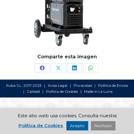
Comparte esta imagen
Share
Share
Share
Share
on
on
on
on
Ruba S.L. 2017-2023 |
Aviso Legal
|
Privacidad
|
Política de Envíos
Facebook
X
LinkedIn
WhatsApp
|
Calidad
|
Política de Cookies
| Made in
La Luna
Este sitio web usa cookies. Consulta nuestra
Política de Cookies
.
Acepto
Rechazo