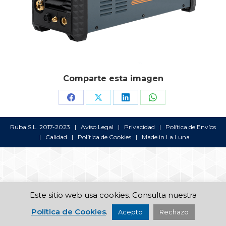
Comparte esta imagen
Share
Share
Share
Share
on
on
on
on
Ruba S.L. 2017-2023 |
Aviso Legal
|
Privacidad
|
Política de Envíos
Facebook
X
LinkedIn
WhatsApp
|
Calidad
|
Política de Cookies
| Made in
La Luna
Este sitio web usa cookies. Consulta nuestra
Política de Cookies
.
Acepto
Rechazo