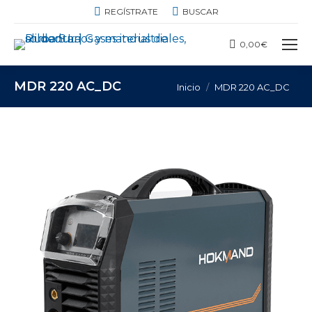
BUSCAR:
REGÍSTRATE
BUSCAR
0,00
€
MDR 220 AC_DC
Estás aquí:
Inicio
MDR 220 AC_DC