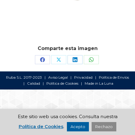
Comparte esta imagen
Share
Share
Share
Share
on
on
on
on
Ruba S.L. 2017-2023 |
Aviso Legal
|
Privacidad
|
Política de Envíos
Facebook
X
LinkedIn
WhatsApp
|
Calidad
|
Política de Cookies
| Made in
La Luna
Este sitio web usa cookies. Consulta nuestra
Política de Cookies
.
Acepto
Rechazo