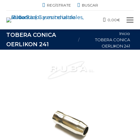
BUSCAR:
REGÍSTRATE
BUSCAR
0,00
€
Estás aquí:
Inicio
TOBERA CONICA
TOBERA CONICA
OERLIKON 241
OERLIKON 241