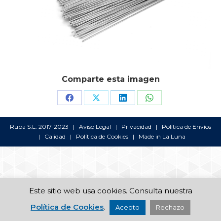
Comparte esta imagen
Share
Share
Share
Share
on
on
on
on
Ruba S.L. 2017-2023 |
Aviso Legal
|
Privacidad
|
Política de Envíos
Facebook
X
LinkedIn
WhatsApp
|
Calidad
|
Política de Cookies
| Made in
La Luna
Este sitio web usa cookies. Consulta nuestra
Política de Cookies
.
Acepto
Rechazo