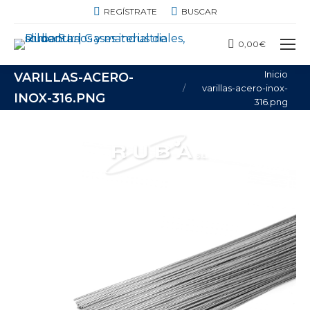
BUSCAR:
REGÍSTRATE
BUSCAR
0,00
€
Estás aquí:
Inicio
VARILLAS-ACERO-
varillas-acero-inox-
INOX-316.PNG
316.png