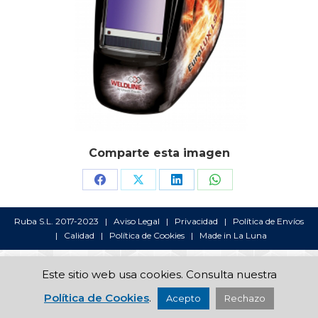
Comparte esta imagen
Share
Share
Share
Share
on
on
on
on
Ruba S.L. 2017-2023 |
Aviso Legal
|
Privacidad
|
Política de Envíos
Facebook
X
LinkedIn
WhatsApp
|
Calidad
|
Política de Cookies
| Made in
La Luna
Este sitio web usa cookies. Consulta nuestra
Política de Cookies
.
Acepto
Rechazo