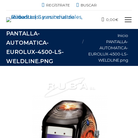
BUSCAR:
REGÍSTRATE
BUSCAR
0,00
€
PANTALLA-
Estás aquí:
Inicio
PANTALLA-
AUTOMATICA-
AUTOMATICA-
EUROLUX-4500-LS-
EUROLUX-4500-LS-
WELDLINE.png
WELDLINE.PNG