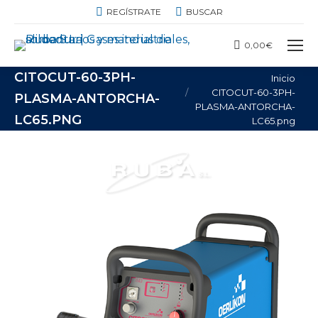
BUSCAR:
REGÍSTRATE
BUSCAR
0,00
€
CITOCUT-60-3PH-
Estás aquí:
Inicio
CITOCUT-60-3PH-
PLASMA-ANTORCHA-
PLASMA-ANTORCHA-
LC65.PNG
LC65.png